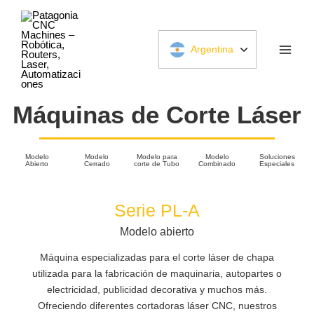
Ir
al
contenido
Argentina
Máquinas de Corte Láser
Modelo
Modelo
Modelo para
Modelo
Soluciones
Abierto
Cerrado
corte de Tubo
Combinado
Especiales
Serie PL-A
Modelo abierto
Máquina especializadas para el corte láser de chapa
utilizada para la fabricación de maquinaria, autopartes o
electricidad, publicidad decorativa y muchos más.
Ofreciendo diferentes cortadoras láser CNC, nuestros