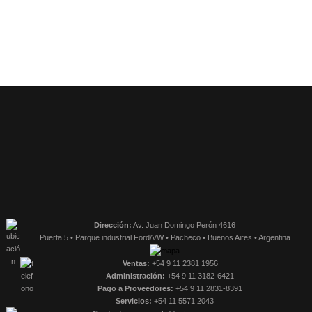
Dirección:
Av. Juan Domingo Perón 4616
Puerta 5 • Parque industrial Ford/VW • Pacheco • Buenos Aires • Argentina
Ventas:
+54 9 11 2381 1956
Administración:
+54 9 11 3182-6421
Pago a Proveedores:
+54 9 11 2831-8391
Servicios:
+54 11 5571 2043