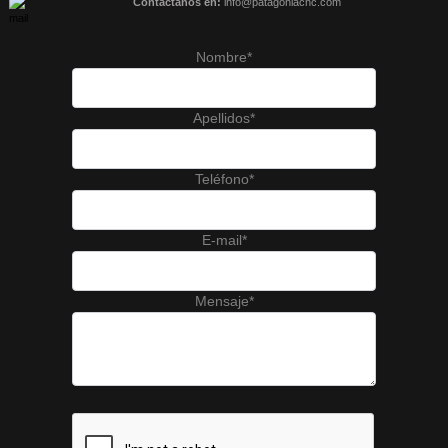
Contactanos en:
info@patagoniacnc.com
Nombre*
Apellidos*
Teléfono*
E-mail*
Mensaje*