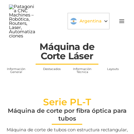
Ir
al
contenido
Argentina
Máquina de
Corte Láser
Información
Destacados
Información
Layouts
General
Técnica
Serie PL-T
Máquina de corte por fibra óptica para
tubos
Máquina de corte de tubos con estructura rectangular,