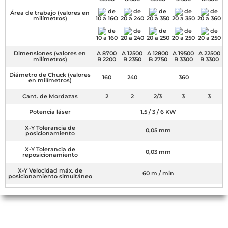
de
de
de
de
de
Área de trabajo (valores en
milímetros)
10 a 16O
20 a 240
20 a 350
20 a 350
20 a 360
de
de
de
de
de
10 a 160
20 a 240
20 a 250
20 a 250
20 a 250
Dimensiones (valores en
A 8700
A 12500
A 12800
A 19500
A 22500
milímetros)
B 2200
B 2350
B 2750
B 3300
B 3300
Diámetro de Chuck (valores
160
240
360
en milímetros)
Cant. de Mordazas
2
2
2/3
3
3
Potencia láser
1.5 / 3 / 6 KW
X-Y Tolerancia de
0,05 mm
posicionamiento
X-Y Tolerancia de
0,03 mm
reposicionamiento
X-Y Velocidad máx. de
60 m / min
posicionamiento simultáneo