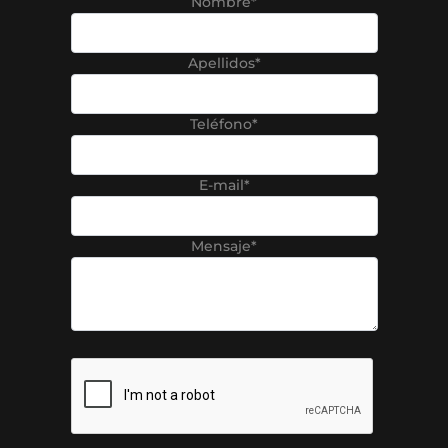
Nombre*
Apellidos*
Teléfono*
E-mail*
Mensaje*