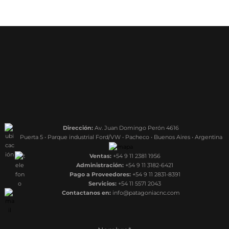
Dirección:
Av. Juan Domingo Perón 4616
Puerta 5 • Parque industrial Ford/VW • Pacheco • Buenos Aires • Argentina
Ventas:
+54 9 11 2381 1956
Administración:
+54 9 11 3182-6421
Pago a Proveedores:
+54 9 11 2831-8391
Servicios:
+54 11 5571 2043
Contactanos en:
info@patagoniacnc.com