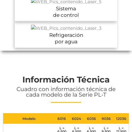
Sistema
de control
Refrigeración
por agua
Información Técnica
Cuadro con información técnica de
cada modelo de la Serie PL-T
Modelo
6016
6024
6036
9036
12036
L =
L =
L =
L =
L =
6.500
6.500
6.500
9.500
12.500