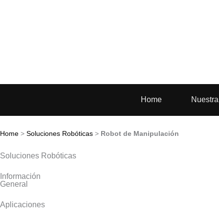
Ir
al
contenido
Home
Nuestr
Home
>
Soluciones Robóticas
>
Robot de Manipulación
Soluciones Robóticas
Información
General
Aplicaciones