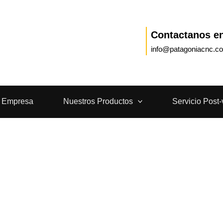
Contactanos e
info@patagoniacnc.c
a Empresa
Nuestros Productos
Servicio Post-