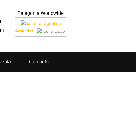
Patagonia Worldwide
n
om
Argentina
venta
Contacto