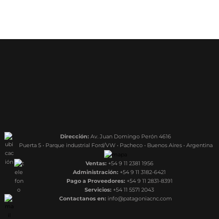
Dirección:
Av. Juan Domingo Perón 4616
Puerta 5 • Parque industrial Ford/VW • Pacheco • Buenos Aires • Argentina
Ventas:
+54 9 11 2381 1956
Administración:
+54 9 11 3182-6421
Pago a Proveedores:
+54 9 11 2831-8391
Servicios:
+54 11 5571 2043
Contactanos en:
info@patagoniacnc.com