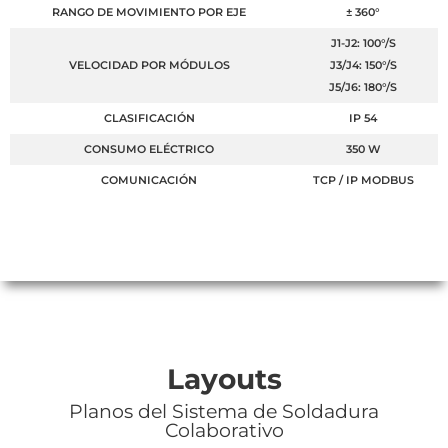
RANGO DE MOVIMIENTO POR EJE
± 360°
J1-J2: 100°/S
VELOCIDAD POR MÓDULOS
J3/J4: 150°/S
J5/J6: 180°/S
CLASIFICACIÓN
IP 54
CONSUMO ELÉCTRICO
350 W
COMUNICACIÓN
TCP / IP MODBUS
Layouts
Planos del Sistema de Soldadura
Colaborativo