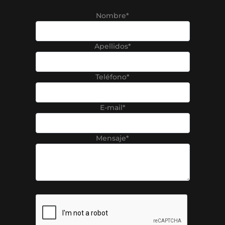
Nombre*
Apellidos*
Teléfono*
E-mail*
Mensaje*