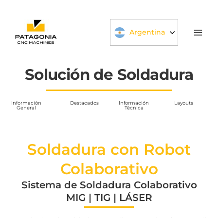
Ir
al
contenido
Argentina
Solución de Soldadura
Información
Destacados
Información
Layouts
General
Técnica
Soldadura con Robot
Colaborativo
Sistema de Soldadura Colaborativo
MIG | TIG | LÁSER