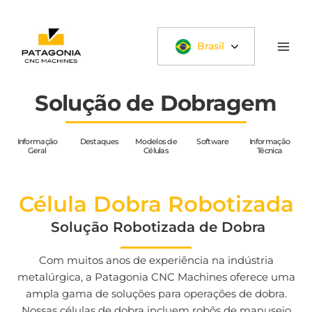
Ir
para
o
Brasil
conteúdo
Solução de Dobragem
Informação
Destaques
Modelos de
Software
Informação
Geral
Células
Técnica
Célula Dobra Robotizada
Solução Robotizada de Dobra
Com muitos anos de experiência na indústria
metalúrgica, a Patagonia CNC Machines oferece uma
ampla gama de soluções para operações de dobra.
Nossas células de dobra incluem robôs de manuseio