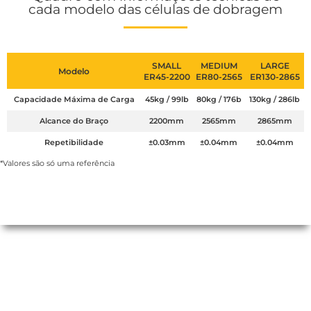
cada modelo das células de dobragem
SMALL
MEDIUM
LARGE
Modelo
ER45-2200
ER80-2565
ER130-2865
Capacidade Máxima de Carga
45kg / 99lb
80kg / 176b
130kg / 286lb
Alcance do Braço
2200mm
2565mm
2865mm
Repetibilidade
±0.03mm
±0.04mm
±0.04mm
*Valores são só uma referência