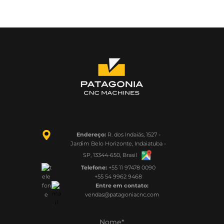
Endereço:
R. dos Indaiás, 1527 -
Jardim Belo Horizonte, Indaiatuba -
SP, 13344-650, Brasil
Telefone:
+55 11 97478 0090
+55 54 9962 9468
Entre em contato:
vendas@patagoniacnc.com
Nome*