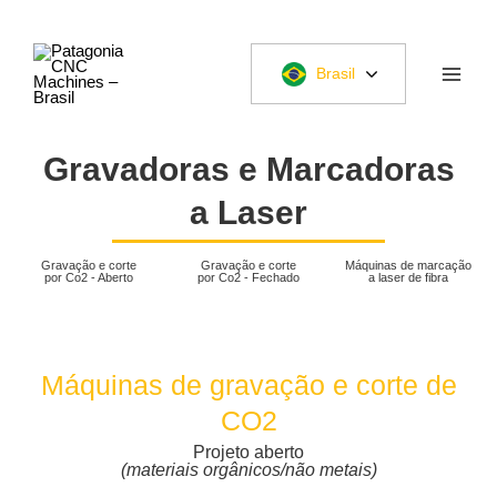
Ir
para
o
Brasil
conteúdo
Gravadoras e Marcadoras
a Laser
Gravação e corte
Gravação e corte
Máquinas de marcação
por Co2 - Aberto
por Co2 - Fechado
a laser de fibra
Máquinas de gravação e corte de
CO2
Projeto aberto
(materiais orgânicos/não metais)