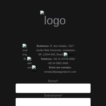
Endereço:
R. dos Indaiás, 1527 -
Jardim Belo Horizonte, Indaiatuba -
SP, 13344-650, Brasil
Telefone:
+55 11 97478 0090
+55 54 9962 9468
Entre em contato:
vendas@patagoniacnc.com
Nome*
Sobrenome*