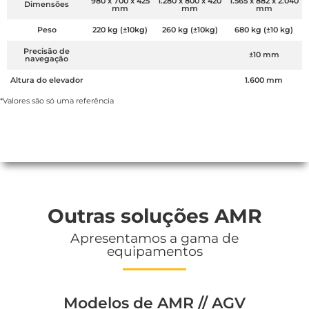
980 x 700 x 425
1.280 x 800 x 420
1.565 x 882 x 2.040
Dimensões
mm
mm
mm
Peso
220 kg (±10kg)
260 kg (±10kg)
680 kg (±10 kg)
Precisão de
±10 mm
navegação
Altura do elevador
1.600 mm
*Valores são só uma referência
Outras soluções AMR
Apresentamos a gama de
equipamentos
Modelos de AMR // AGV