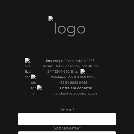
Endereço:
R. dos Indaiás, 1527 -
Jardim Belo Horizonte, Indaiatuba -
SP, 13344-650, Brasil
Telefone:
+55 11 97478 0090
+55 54 9962 9468
Entre em contato:
vendas@patagoniacnc.com
Nome*
Sobrenome*