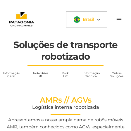
Ir
para
o
Brasil
conteúdo
Soluções de transporte
robotizado
Informação
Underdrive
Fork
Informação
Outras
Geral
Lift
Lift
Técnica
Soluções
AMRs // AGVs
Logística interna robotizada
Apresentamos a nossa ampla gama de robôs móveis
AMR, também conhecidos como AGVs, especialmente