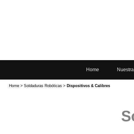
Ir
al
contenido
Home
Nuestr
Home
>
Soldaduras Robóticas
>
Dispositivos & Calibres
S