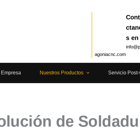
Cont
ctan
s en
info@p
agoniacnc.com
a Empresa
Nuestros Productos
Servicio Post-
olución de Soldadu