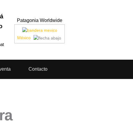
á
Patagonia Worldwide
o
México
at
venta
Contacto
ra