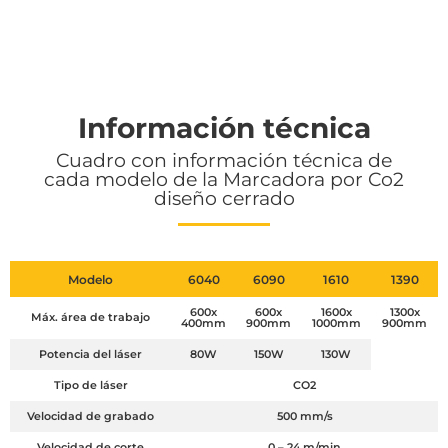
Información técnica
Cuadro con información técnica de
cada modelo de la Marcadora por Co2
diseño cerrado
Modelo
6040
6090
1610
1390
600x
600x
1600x
1300x
Máx. área de trabajo
400mm
900mm
1000mm
900mm
Potencia del láser
80W
150W
130W
Tipo de láser
CO2
Velocidad de grabado
500 mm/s
Velocidad de corte
0 – 24 m/min