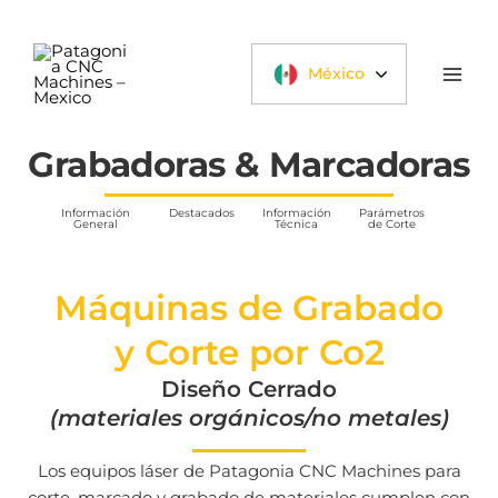
Ir
al
contenido
México
Grabadoras & Marcadoras
Información
Destacados
Información
Parámetros
General
Técnica
de Corte
Máquinas de Grabado
y Corte por Co2
Diseño Cerrado
(materiales orgánicos/no metales)
Los equipos láser de Patagonia CNC Machines para
corte, marcado y grabado de materiales cumplen con