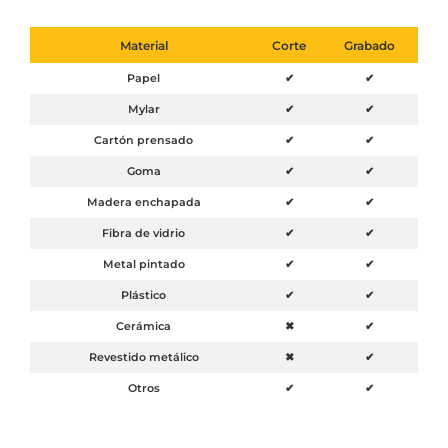
Material
Corte
Grabado
Papel
✔
✔
Mylar
✔
✔
Cartón prensado
✔
✔
Goma
✔
✔
Madera enchapada
✔
✔
Fibra de vidrio
✔
✔
Metal pintado
✔
✔
Plástico
✔
✔
Cerámica
✖
✔
Revestido metálico
✖
✔
Otros
✔
✔