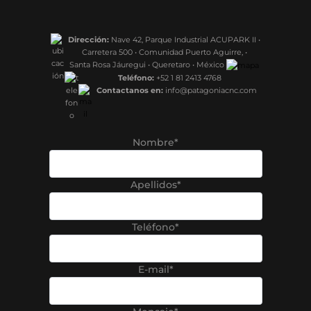
Dirección:
Nave 42, Parque Industrial ACUPARK II •
Carretera 500 • Comunidad Puerto Aguirre, •
Santa Rosa Jáuregui • Queretaro • México
Teléfono:
+52 1 81 2413 4768
Contactanos en:
info@patagoniacnc.com
Nombre*
Apellidos*
Teléfono*
E-mail*