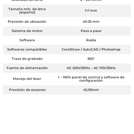
Tamaño mín. de letra
1×1 mm
(español)
Precisión de ubicación
≤0.05 mm
Sistema de motor
Paso a paso
Software
Ruida
Softwares compatibles
CorelDraw / AutoCAD / Photoshop
Trazo de grabado
360°
Fuente de alimentación
AC 220V/50Hz – AC 110V/50Hz
1 – 100% panel de control y software de
Manejo del láser
configuración
Precisión de escaneo
±0,05mm