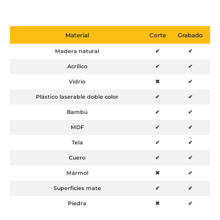
Material
Corte
Grabado
Madera natural
✔
✔
Acrílico
✔
✔
Vidrio
✖
✔
Plástico laserable doble color
✔
✔
Bambú
✔
✔
MDF
✔
✔
Tela
✔
✔
Cuero
✔
✔
Mármol
✖
✔
Superficies mate
✔
✔
Piedra
✖
✔