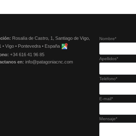
cción:
Rosalía de Castro, 1, Santiago de Vigo,
Nombre*
 • Vigo • Pontevedra • España
fono:
+34 616 41 96 85
Apellidos*
actanos en:
info@patagoniacnc.com
Teléfono*
E-mail*
Mensaje*