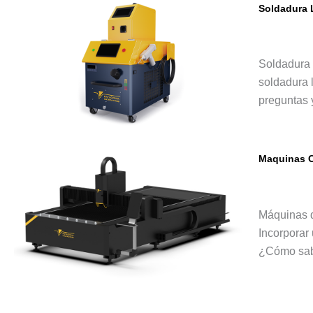
Soldadura 
Soldadu
Soldadura 
soldadura 
preguntas 
Maquinas C
Corte L
Máquinas d
Incorporar
¿Cómo sabe