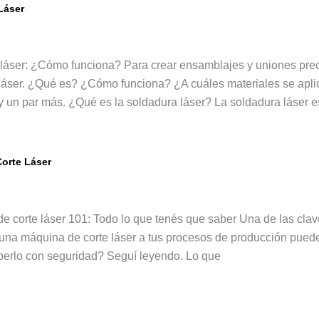
Láser
ra Laser ¿Cómo funciona?
láser: ¿Cómo funciona? Para crear ensamblajes y uniones preci
láser. ¿Qué es? ¿Cómo funciona? ¿A cuáles materiales se aplic
y un par más. ¿Qué es la soldadura láser? La soldadura láser
orte Láser
áser: Todo lo que tenes que saber
e corte láser 101: Todo lo que tenés que saber Una de las clave
 una máquina de corte láser a tus procesos de producción puede 
rlo con seguridad? Seguí leyendo. Lo que