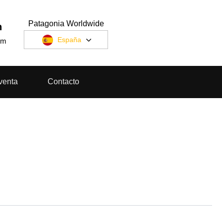
Patagonia Worldwide
n
España
om
venta
Contacto