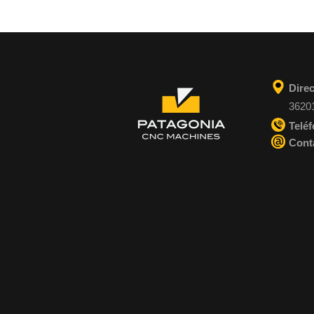
Dire
36201
Telé
Cont