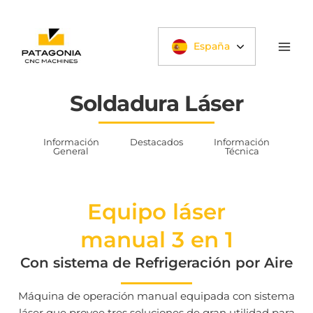
Ir
al
contenido
España
Soldadura Láser
Información
Destacados
Información
General
Técnica
Equipo láser
manual 3 en 1
Con sistema de Refrigeración por Aire
Máquina de operación manual equipada con sistema
láser que provee tres soluciones de gran utilidad para