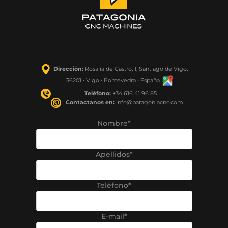
Dirección:
Rosalía de Castro, 1, Santiago de Vigo,
36201 • Vigo • Pontevedra • España
Teléfono:
+34 616 41 96 85
Contactanos en:
info@patagoniacnc.com
Nombre*
Apellidos*
Teléfono*
E-mail*