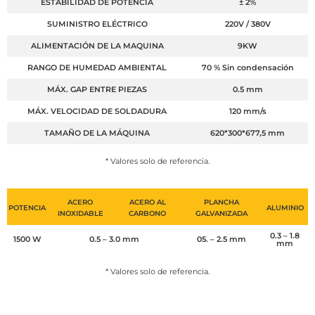
ESTABILIDAD DE POTENCIA
± 2%
SUMINISTRO ELÉCTRICO
220V / 380V
ALIMENTACIÓN DE LA MAQUINA
9KW
RANGO DE HUMEDAD AMBIENTAL
70 % Sin condensación
MÁX. GAP ENTRE PIEZAS
0.5 mm
MÁX. VELOCIDAD DE SOLDADURA
120 mm/s
TAMAÑO DE LA MÁQUINA
620*300*677,5 mm
* Valores solo de referencia.
ACERO
ACERO AL
PLANCHA
POTENCIA
ALUMINIO
INOXIDABLE
CARBONO
GALVANIZADA
0.3 – 1.8
1500 W
0.5 – 3.0 mm
05. – 2.5 mm
mm
* Valores solo de referencia.